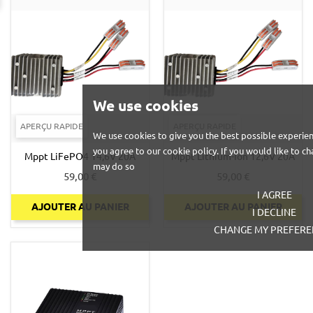
We use cookies
APERÇU RAPIDE
APERÇU RAPIDE
We use cookies to give you the best possible experien
you agree to our cookie policy. If you would like to 
Mppt LiFePO4 14,6V 20A
Mppt Lithium-Ion 12,6V 20A
may do so
Prix
Prix
59,00 €
59,00 €
I AGREE
AJOUTER AU PANIER
AJOUTER AU PANIER
I DECLINE
CHANGE MY PREFERE