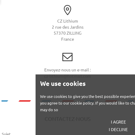
CZ Lithium
2 rue des Jardins
57370 ZILLING
France
Envoyez-nous un e-mail :
cz-lithium@hotmail.com
We use cookies
We use cookies to give you the best possible experien
you agree to our cookie policy. If you would like to 
may do so
CONTACTEZ-NOUS
I AGREE
I DECLINE
Sujet